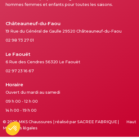
hommes femmes et enfants pour toutes les saisons.
Châteauneuf-du-Faou
19 Rue du Général de Gaulle 29520 Châteauneuf-du-Faou
02 98 73 27 01
Le Faouët
6 Rue des Cendres 56320 Le Faouët
02 97 23 16 67
Horaire
Ouvert du mardi au samedi
09 h 00 - 12 h 00
14 h 00 - 19 h 00
© 2026 MKS Chaussures | réalisé par
SACREE FABRIQUE
|
Haut
Mentions légales