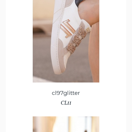
cl97glitter
CL11