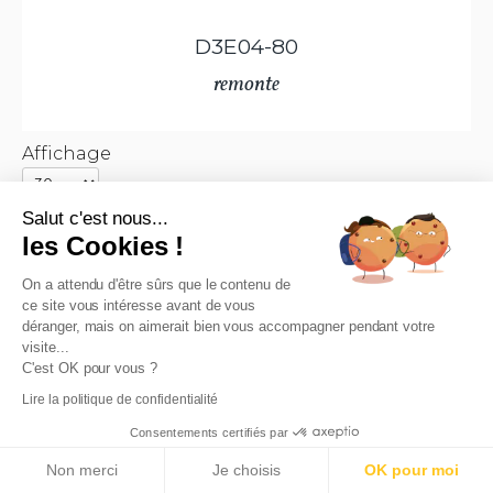
D3E04-80
remonte
Affichage
Salut c'est nous...
les Cookies !
On a attendu d'être sûrs que le contenu de
Produits 1 à 30 sur 49
ce site vous intéresse avant de vous
déranger, mais on aimerait bien vous accompagner pendant votre
visite...
C'est OK pour vous ?
Lire la politique de confidentialité
MKS chaussures propose un large choix de chaussures
Consentements certifiés par
hommes femmes et enfants pour toutes les saisons.
Non merci
Je choisis
OK pour moi