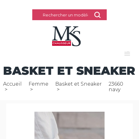
Rechercher
TPL
HOMME
BASKET ET SNEAKER
FEMME
ENFANT
Accueil
Femme
Basket et Sneaker
23660
navy
MARQUES
MAGASINS
CONTACT