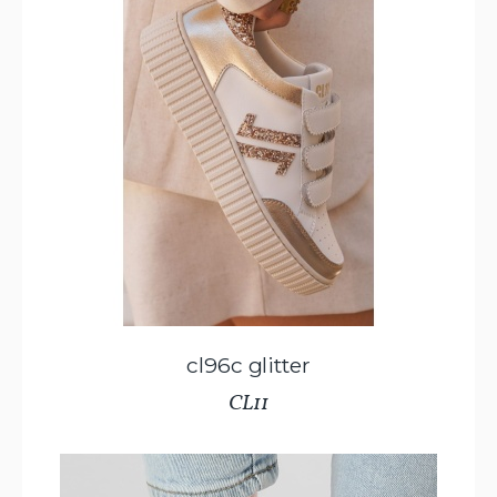
cl96c glitter
CL11