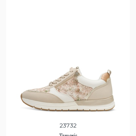
23732
Tamaris